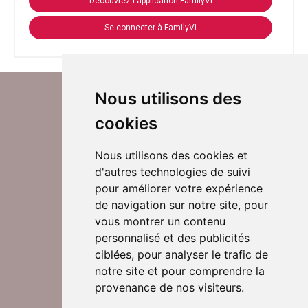
Découvrez l'application FamilyVi
Se connecter à FamilyVi
Nous utilisons des
cookies
Nous utilisons des cookies et
d'autres technologies de suivi
Suivez-nous sur Twitter
pour améliorer votre expérience
de navigation sur notre site, pour
vous montrer un contenu
personnalisé et des publicités
Rejoignez nos équipes
ciblées, pour analyser le trafic de
notre site et pour comprendre la
provenance de nos visiteurs.
Nous contacter