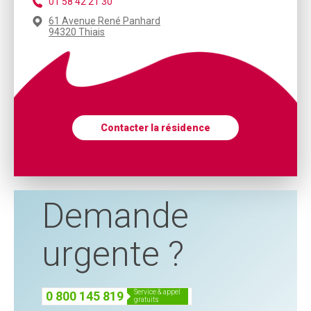
01 58 42 21 30
61 Avenue René Panhard
94320 Thiais
Contacter la résidence
Demande
urgente ?
service & appel
0 800 145 819
gratuits